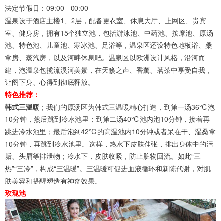
法定节假日：09:00 - 00:00
温泉设于酒店主楼1、2层，配备更衣室、休息大厅、上网区、贵宾
室、健身房，拥有15个独立池，包括游泳池、中药池、按摩池、原汤
池、特色池、儿童池、寒冰池、足浴等，温泉区还设特色地板浴、桑
拿房、蒸汽房，以及河畔休息吧。温泉区以欧洲设计风格，沿河而
建，泡温泉包揽流溪河美景，在天籁之声、香薰、茗茶中享受自我，
让阁下身、心得到彻底释放。
特色推荐：
韩式三温暖
；我们的原汤区为韩式三温暖精心打造，到第一汤36℃泡
10分钟，然后跳到冷水池里；到第二汤40℃池内泡10分钟，接着再
跳进冷水池里；最后泡到42℃的高温池内10分钟或者呆在干、湿桑拿
10分钟，再跳到冷水池里。这样，热水下皮肤伸张，排出身体中的污
垢、头屑等排泄物；冷水下，皮肤收紧，防止脏物回流。如此“三
热”“三冷”，构成“三温暖”。三温暖可促进血液循环和新陈代谢，对肌
肤美容和提醒塑造有神奇效果。
玫瑰池