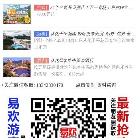
[抢购]
24年全新开业酒店！五一专场！户户独立泡池
798.0元起
[短租]
从化千平花园 野奢度假美宿| 陌野· 尘外 全套
陌野·尘外全套间10房15床从化千平花园专业会议室水
上乐园
[酒店]
从化碧泉空中温泉酒店
按五星级标准建造的以空中温泉为特色的碧泉乐养主
题酒店，悦椿S… 618元起
+关注微信客服:
点击复制 随时咨询