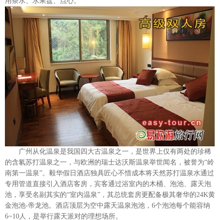
用茶水、水果盘、点心。
广州从化温泉是我国四大古温泉之一，是世界上仅有两处的珍稀
的含氡苏打温泉之一，与欧洲的瑞士达沃斯温泉举世闻名，被誉为“岭
南第一温泉”。毅华假日酒店独具匠心不惜成本将天然苏打温泉水通过
专用管道直接引入酒店客房，宾客通过浴室内的木桶、泡池、露天泡
池，享受名副其实的“室内温泉”，其总统套房更配备极其奢华的24K黄
金泡池-帝龙池。酒店顶层为空中露天温泉泡池，6个泡池每个能容纳
6~10人，是举行露天派对的理想场所。