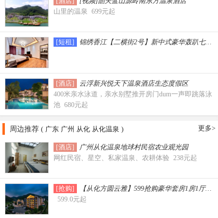
[酒店]
[视频]韶关蓝山源岭南东方温泉酒店
山里的温泉 699元起
[短租]
锦绣香江【二横街2号】新中式豪华轰趴七房
[酒店]
云浮新兴悦天下温泉酒店生态度假区
400米亲水泳道，亲水别墅推开房门dum一声即跳落泳
池 680元起
更多>
周边推荐 (
)
广东
广州
从化
从化温泉
[酒店]
广州从化温泉地球村民宿农业观光园
网红民宿、星空、私家温泉、农耕体验 238元起
[抢购]
【从化方圆云雅】599抢购豪华套房1房1厅
599.0元起