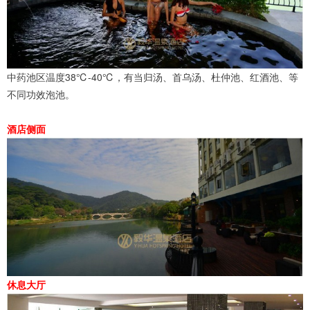
中药池区温度38℃-40℃，有当归汤、首乌汤、杜仲池、红酒池、等
不同功效泡池。
酒店侧面
休息大厅