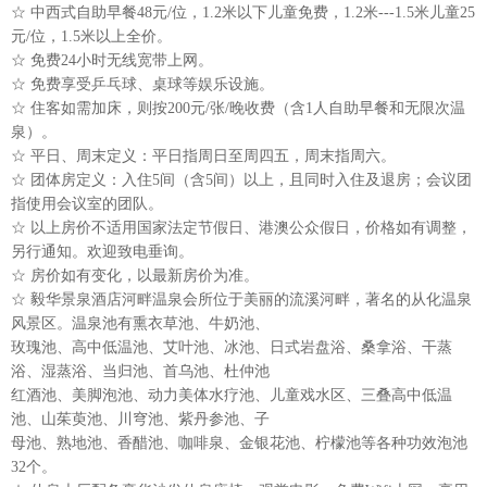
☆ 中西式自助早餐48元/位，1.2米以下儿童免费，1.2米---1.5米儿童25
元/位，1.5米以上全价。
☆ 免费24小时无线宽带上网。
☆ 免费享受乒乓球、桌球等娱乐设施。
☆ 住客如需加床，则按200元/张/晚收费（含1人自助早餐和无限次温
泉）。
☆ 平日、周末定义：平日指周日至周四五，周末指周六。
☆ 团体房定义：入住5间（含5间）以上，且同时入住及退房；会议团
指使用会议室的团队。
☆ 以上房价不适用国家法定节假日、港澳公众假日，价格如有调整，
另行通知。欢迎致电垂询。
☆ 房价如有变化，以最新房价为准。
☆ 毅华景泉酒店河畔温泉会所位于美丽的流溪河畔，著名的从化温泉
风景区。温泉池有熏衣草池、牛奶池、
玫瑰池、高中低温池、艾叶池、冰池、日式岩盘浴、桑拿浴、干蒸
浴、湿蒸浴、当归池、首乌池、杜仲池
红酒池、美脚泡池、动力美体水疗池、儿童戏水区、三叠高中低温
池、山茱萸池、川穹池、紫丹参池、子
母池、熟地池、香醋池、咖啡泉、金银花池、柠檬池等各种功效泡池
32个。