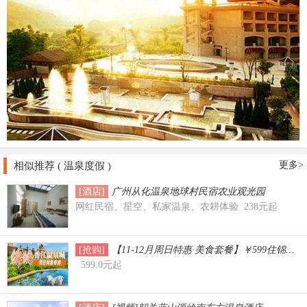
更多>
相似推荐 ( 温泉度假 )
[酒店]
广州从化温泉地球村民宿农业观光园
网红民宿、星空、私家温泉、农耕体验 238元起
[抢购]
【11-12月周日特惠·美食套餐】￥599住
599.0元起