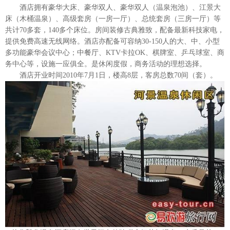
酒店拥有豪华大床、豪华双人、豪华双人（温泉泡池）、江景大
床（木桶温泉）、高级套房（一房一厅）、总统套房（三房一厅）等
共计70多套，140多个床位。房间装修古典雅致，配备最新科技家电，
提供免费高速无线网络。酒店亦配备可容纳30-150人的大、中、小型
多功能豪华会议中心；中餐厅、KTV卡拉OK、棋牌室、乒乓球室、商
务中心等，设施一应俱全。是休闲度假，商务活动的理想选择。
酒店开业时间2010年7月1日，楼高8层，客房总数70间（套）。