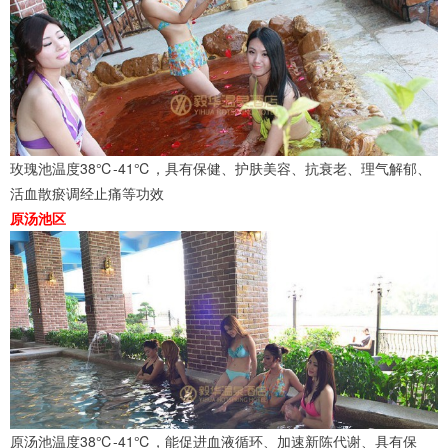
玫瑰池温度38℃-41℃，具有保健、护肤美容、抗衰老、理气解郁、
活血散瘀调经止痛等功效
原汤池区
原汤池温度38℃-41℃，能促进血液循环、加速新陈代谢、具有保