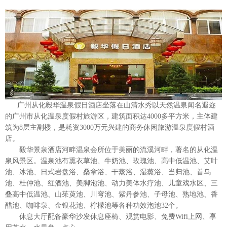
​
广州从化毅华温泉假日酒店坐落在山清水秀以天然温泉闻名遐迩
的广州市从化温泉度假村旅游区，建筑面积达4000多平方米，主体建
筑为8层主副楼，是耗资3000万元兴建的商务休闲旅游温泉度假村酒
店。
毅华景泉酒店河畔温泉会所位于美丽的流溪河畔，著名的从化温
泉风景区。温泉池有熏衣草池、牛奶池、玫瑰池、高中低温池、艾叶
池、冰池、日式岩盘浴、桑拿浴、干蒸浴、湿蒸浴、当归池、首乌
池、杜仲池、红酒池、美脚泡池、动力美体水疗池、儿童戏水区、三
叠高中低温池、山茱萸池、川穹池、紫丹参池、子母池、熟地池、香
醋池、咖啡泉、金银花池、柠檬池等各种功效泡池32个。
休息大厅配备豪华沙发休息座椅、观赏电影、免费Wifi上网、享