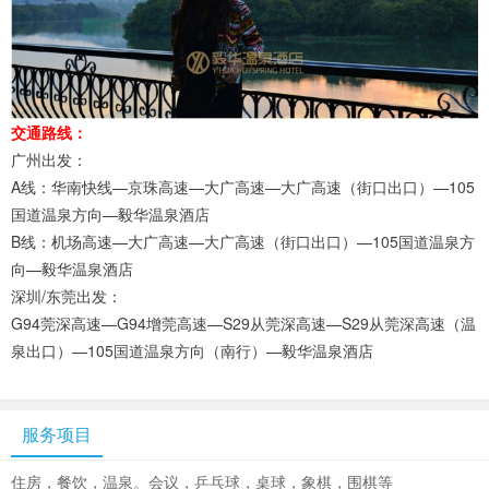
交通路线：
广州出发：
A线：华南快线—京珠高速—大广高速—大广高速（街口出口）—105
国道温泉方向—毅华温泉酒店
B线：机场高速—大广高速—大广高速（街口出口）—105国道温泉方
向—毅华温泉酒店
深圳/东莞出发：
G94莞深高速—G94增莞高速—S29从莞深高速—S29从莞深高速（温
泉出口）—105国道温泉方向（南行）—毅华温泉酒店
服务项目
住房，餐饮，温泉。会议，乒乓球，桌球，象棋，围棋等