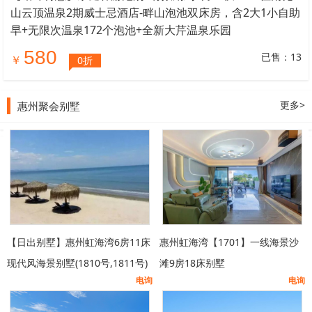
山云顶温泉2期威士忌酒店-畔山泡池双床房，含2大1小自助
早+无限次温泉172个泡池+全新大芹温泉乐园
580
已售：13
￥
0折
更多>
惠州聚会别墅
【日出别墅】惠州虹海湾6房11床
惠州虹海湾【1701】一线海景沙
现代风海景别墅(1810号,1811号)
滩9房18床别墅
电询
电询