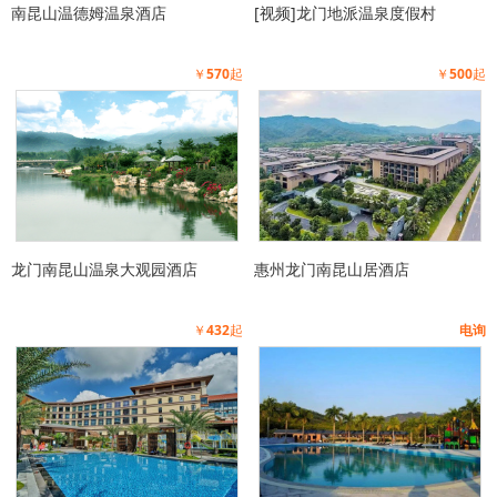
南昆山温德姆温泉酒店
[视频]龙门地派温泉度假村
￥
570
起
￥
500
起
龙门南昆山温泉大观园酒店
惠州龙门南昆山居酒店
￥
432
起
电询