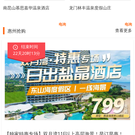
南昆山慕思嘉华温泉酒店
龙门林丰温泉度假山庄
电询
电询
查看更多
惠州抢购
结束时间
22天20时13分
【独家特惠专场】双月湾11F以上高层海景！早订早惠！