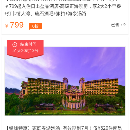
￥799起入住日出盐晶酒店-高级正海景房，享2大2小早餐
+打卡情人湾、礁石酒吧+旅拍+海泉汤浴
799
已售：9
￥
0折
结束时间
51天20时13分
【错峰特惠】家庭春游泡汤~有效期到7月！仅¥620住南昆