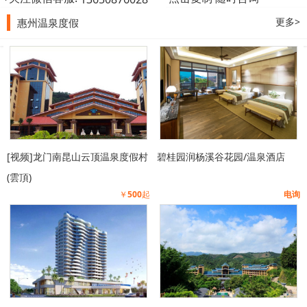
更多>
惠州温泉度假
[视频]龙门南昆山云顶温泉度假村
碧桂园润杨溪谷花园/温泉酒店
(雲頂)
￥
500
起
电询