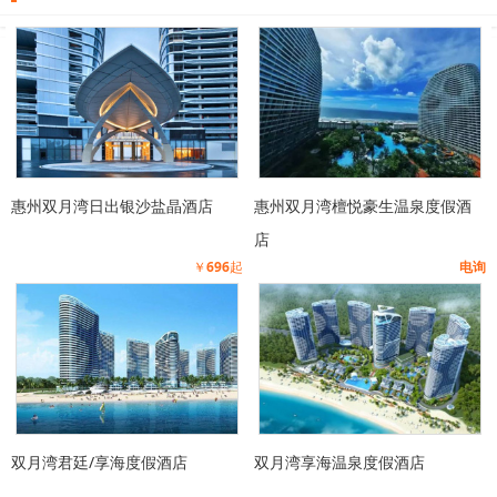
惠州双月湾日出银沙盐晶酒店
惠州双月湾檀悦豪生温泉度假酒
店
￥
696
起
电询
双月湾君廷/享海度假酒店
双月湾享海温泉度假酒店