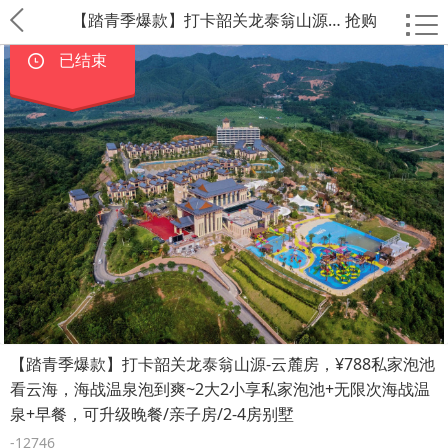
【踏青季爆款】打卡韶关龙泰翁山源… 抢购
已结束
【踏青季爆款】打卡韶关龙泰翁山源-云麓房，¥788私家泡池
看云海，海战温泉泡到爽~2大2小享私家泡池+无限次海战温
泉+早餐，可升级晚餐/亲子房/2-4房别墅
-12746