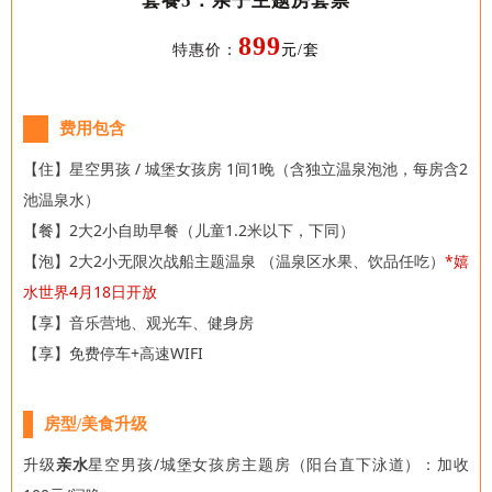
套餐5：亲子主题房套票
899
特惠价：
元/套
费用包含
【住】星空男孩 / 城堡女孩房
1间1晚（含独立温泉泡池，每房含2
池温泉水）
【餐】2大2小自助早餐（儿童1.2米以下，下同）
【泡】2大2小
无限次战船主题温泉 （温泉区水果、饮品任吃）
*嬉
水世界4月18日开放
【享】音乐营地、观光车、健身房
【享】免费停车+高速WIFI
房型/美食升级
升级
亲水
星空男孩/城堡女孩房主题房（阳台直下泳道）：加收