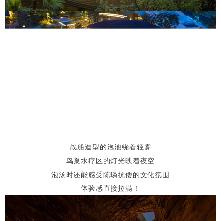
战船造型的泡池绕着轻雾
鸟巢水疗区的灯光映着夜空
泡汤时还能感受陈璘抗倭的文化氛围
体验感直接拉满！