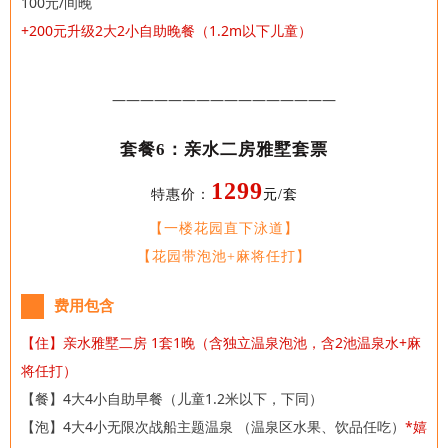
100元/间晚
+200元升级2大2小自助晚餐（1.2m以下儿童）
————————————————
套餐6：亲水二房雅墅套票
1299
特惠价：
元/套
【一楼花园直下泳道】
【花园带泡池+麻将任打】
费用包含
【住】亲水雅墅二房
1套1晚（含独立温泉泡池，含2池温泉水+麻
将任打）
【餐】4大4小自助早餐（儿童1.2米以下，下同）
【泡】4大4小
无限次战船主题温泉 （温泉区水果、饮品任吃）
*嬉