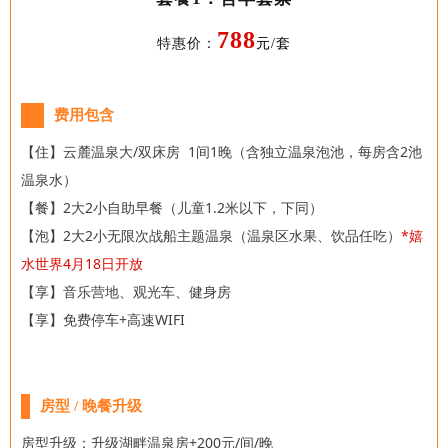
788
特惠价：
元/套
费用包含
【住】
云麓温泉大/双床房
1间1晚（含独立温泉泡池，每房含2池
温泉水）
【餐】2大2小自助早餐（儿童1.2米以下，下同）
【泡】2大2小无限次战船主题温泉（
温泉区水果、饮品任吃）
*嬉
水世界4月18日开放
【享】音乐营地、观光车、健身房
【享】免费停车+高速WIFI
房型 / 晚餐升级
房型升级：升级湖畔温泉房+200元/间/晚