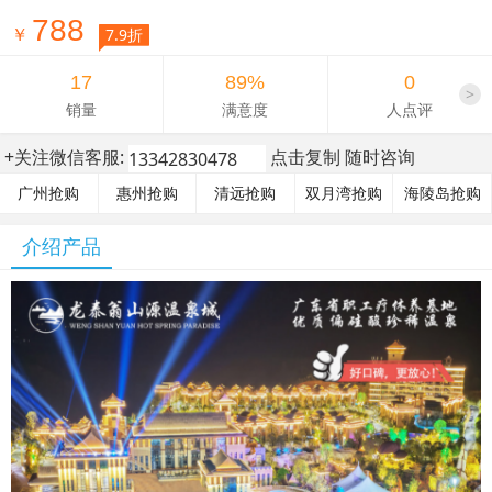
788
￥
7.9折
17
89%
0
>
销量
满意度
人点评
+关注微信客服:
点击复制 随时咨询
广州抢购
惠州抢购
清远抢购
双月湾抢购
海陵岛抢购
介绍产品