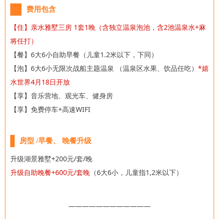
费用包含
【住】亲水雅墅三房
1套1晚（含独立温泉泡池，含2池温泉水+麻
将任打）
【餐】6大6小自助早餐（儿童1.2米以下，下同）
【泡】6大6小
无限次战船主题温泉 （温泉区水果、饮品任吃）
*嬉
水世界4月18日开放
【享】音乐营地、观光车、健身房
【享】免费停车+高速WIFI
房型 /早餐、 晚餐升级
升级湖景雅墅
+200元/套/晚
升级自助晚餐+600元/套晚
（6大6小，儿童指1,2米以下）
————————————