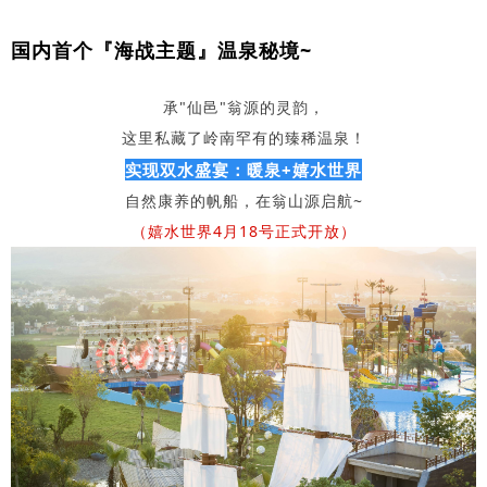
国内首个『海战主题』温泉秘境~
承"仙邑"翁源的灵韵，
这里私藏了岭南罕有的臻稀温泉！
实现双水盛宴‌：暖泉+嬉水世界
自然康养的帆船，在翁山源启航~
（嬉水世界4月18号正式开放）