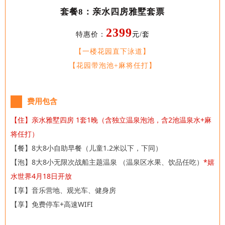
套餐8：亲水四房雅墅套票
2399
特惠价：
元/套
【一楼花园直下泳道】
【花园带泡池+麻将任打】
费用包含
【住】亲水雅墅四房
1套1晚（含独立温泉泡池，含2池温泉水+麻
将任打）
【餐】8大8小自助早餐（儿童1.2米以下，下同）
【泡】8大8小
无限次战船主题温泉 （温泉区水果、饮品任吃）
*嬉
水世界4月18日开放
【享】音乐营地、观光车、健身房
【享】免费停车+高速WIFI