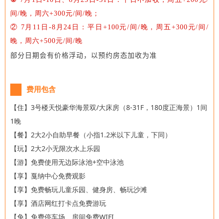
间/晚，周六+300元/间/晚；
② 7月11日-8月24日：平日+100元/间/晚，周五+300元/间/
晚，周六+500元/间/晚
部分日期会有价格浮动，以预约房态加收为准
费用包含
【住】3号楼
天悦豪华海景双/大床房（8-31F，180度正海景）1间
1晚
【餐】2大2小自助早餐（小指1.2米以下儿童，下同）
【玩】2大2小无限次水上乐园
【游】免费使用无边际泳池+空中泳池
【享】戛纳中心免费观影
【享】免费畅玩儿童乐园、健身房、畅玩沙滩
【享】酒店网红打卡点免费游玩
【免
】免费停车场、房间免费WIFI