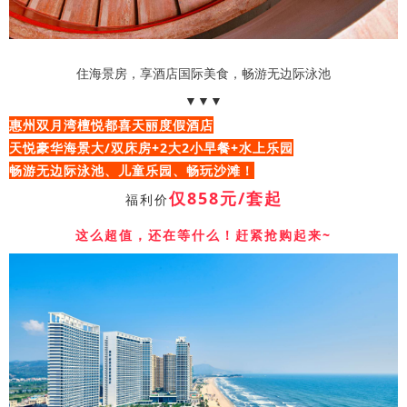
住海景房，享酒店国际美食，畅游无边际泳池
▼▼▼
惠州双月湾檀悦都喜天丽度假酒店
天悦豪华海景大/双床房+2大2小早餐+水上乐园
畅游无边际泳池、儿童乐园、畅玩沙滩！
仅858元/套起
福利价
这么超值，还在等什么！赶紧抢购起来~