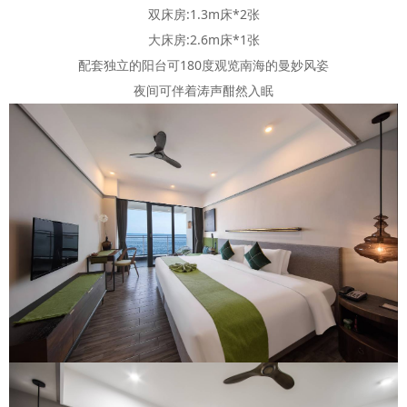
双床房:1.3m床*2张
大床房:2.6m床*1张
配套独立的阳台可180度观览南海的曼妙风姿
夜间可伴着涛声酣然入眠