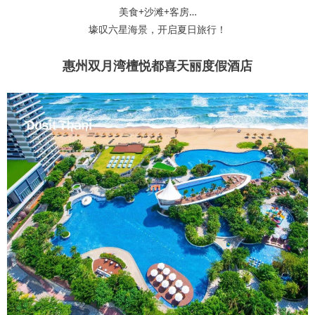
美食+沙滩+客房…
壕叹六星海景，开启夏日旅行！
惠州双月湾檀悦都喜天丽度假酒店