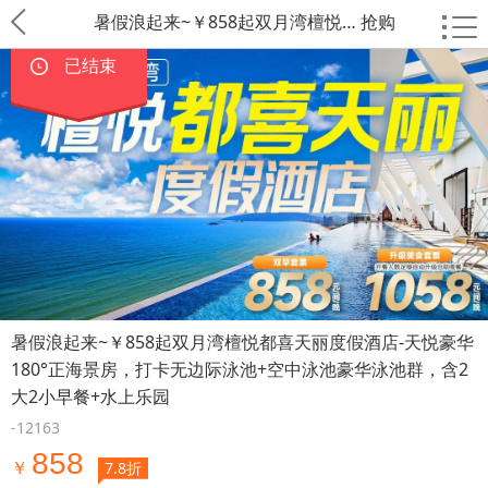
暑假浪起来~￥858起双月湾檀悦… 抢购
已结束
暑假浪起来~￥858起双月湾檀悦都喜天丽度假酒店-天悦豪华
180°正海景房，打卡无边际泳池+空中泳池豪华泳池群，含2
大2小早餐+水上乐园
-12163
858
￥
7.8折