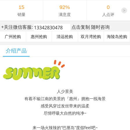
15
92%
0
>
销量
满意度
人点评
+关注微信客服:
点击复制 随时咨询
广州抢购
惠州抢购
清远抢购
双月湾抢购
海陵岛抢购
介绍产品
人少景美
有着不输江南的美景的『惠州』拥抱一线海景
感受风穿过发丝带来的温柔
尽情呼吸大自然的纯净~
来一场火辣辣的“巴厘岛”度假feel吧~