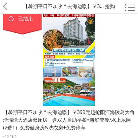
【暑期平日不加收＂去海边喽】￥3… 抢购
已结束
【暑期平日不加收＂去海边喽】￥399元起抢阳江海陵岛大角
湾瑞璟大酒店双床房，含双人自助早餐+海鲜套餐/水上乐园
(2选1）免费健身房&洗衣房+免费停车
-12161