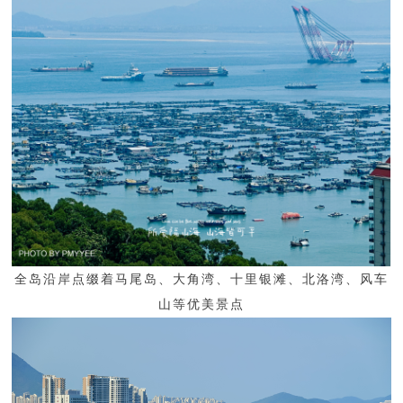
全岛沿岸点缀着马尾岛、大角湾、十里银滩、北洛湾、风车
山等优美景点