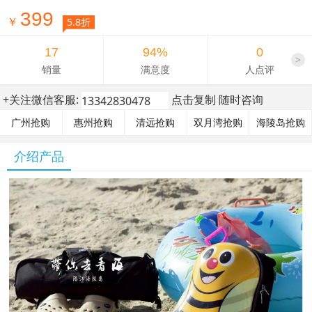
399
￥
5.8折
17
94%
0
>
销量
满意度
人点评
+关注微信客服:
点击复制 随时咨询
广州抢购
惠州抢购
清远抢购
双月湾抢购
海陵岛抢购
介绍产品