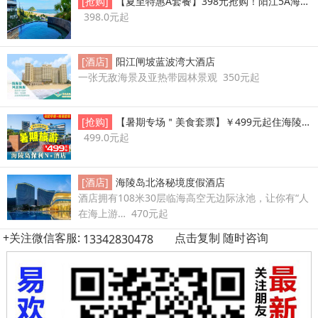
[抢购]
【夏至特惠A套餐】398元抢购！阳江5A海陵
398.0元起
[酒店]
阳江闸坡蓝波湾大酒店
一张无敌海景及亚热带园林景观 350元起
[抢购]
【暑期专场＂美食套票】￥499元起住海陵岛
499.0元起
[酒店]
海陵岛北洛秘境度假酒店
酒店拥有108米30层临海高空无边际泳池，让你有“人
在海上游… 470元起
+关注微信客服:
点击复制 随时咨询