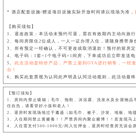
* 酒店配套设施/赠送项目设施实际开放时间请以现场为准，
【购买须知】
1、退改政策：本活动未预约可退，需在有效期内主动向旅
2、每间房限住2位成人，一人一证办理入住，请随身携带身
3、所有预定一经确认，不可更改或取消退款！预付的留房
4、电子码：1套=1个电子码=1间房，下单成功后立即发送
5、
此次活动是特价产品，严禁上架到OTA进行销售，一经发
台！
6、购买此套票视为认同此声明及认同活动规则，此活动最
【预订须知】
1、房间内禁止吸烟；毛巾、拖鞋、沐浴露、洗发水及全屋物品
任自负，请看管好小孩和老人！
2、退房时发现场地过于邋遢（如毛巾、被子、沙发、地板、地
3、入住期间禁止黄赌毒！！严禁房间内聚众赌博！！若发现马
4、入住需支付500-1000元/间入住押金，退房时经查房无