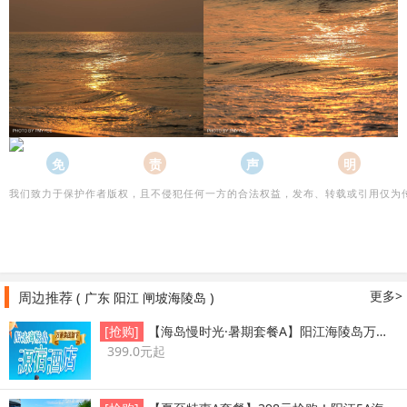
免
责
声
明
我们致力于保护作者版权，且不侵犯任何一方的合法权益，发布、转载或引用仅为
更多>
周边推荐 (
)
广东
阳江
闸坡海陵岛
[抢购]
【海岛慢时光·暑期套餐A】阳江海陵岛万豪大
399.0元起