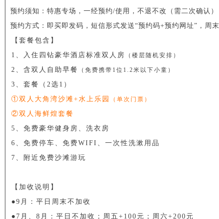
预约须知：特惠专场，一经预约/使用，不退不改（需二次确认）
预约方式：即买即发码，短信形式发送“预约码+预约网址”，周
【套餐包含】
1、入住四钻豪华酒店标准双人房
（楼层随机安排）
2、含双人自助早餐
（免费携带1位1.2米以下小童）
3、套餐（2选1）
①双人大角湾沙滩+水上乐园
（单次门票）
②双人海鲜煌套餐
5、免费豪华健身房、洗衣房
6、免费停车、免费WIFI、一次性洗漱用品
7、附近免费沙滩游玩
【加收说明】
●9月：平日周末不加收
●7月、8月：平日不加收；周五+100元；周六+200元