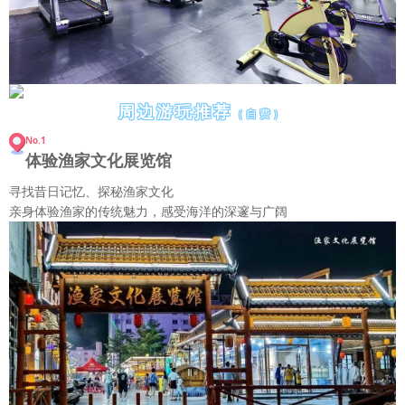
周边游玩推荐
（自费）
No.1
体验渔家文化展览馆
寻找昔日记忆、探秘渔家文化
亲身体验渔家的传统魅力，感受海洋的深邃与广阔