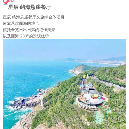
No.4
星辰·屿海悬崖餐厅
星辰·屿海悬崖餐厅文旅综合体项目
依靠悬崖面海的地形
依托全览日出日落的绝佳美景
以及面海 280°的景观优势