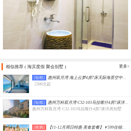
更多>
相似推荐 ( 海滨度假 聚会别墅 )
[短租]
惠州双月湾·海上云梦4房7床天际海景空中叠墅（
2300元起
[短租]
惠州万科双月湾·C32-103马拉喀什4房7床洋房
惠州万科双月湾·C32-103马拉喀什4房7床洋房别墅
[抢购]
【11-12月周日特惠·美食套餐】￥599住