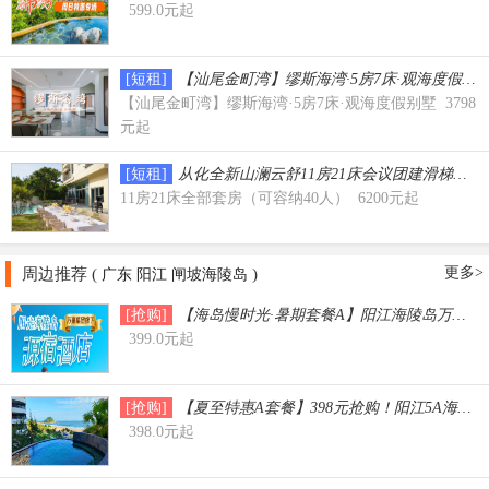
599.0元起
[短租]
【汕尾金町湾】缪斯海湾·5房7床·观海度假别
【汕尾金町湾】缪斯海湾·5房7床·观海度假别墅 3798
元起
[短租]
从化全新山澜云舒11房21床会议团建滑梯泳
11房21床全部套房（可容纳40人） 6200元起
更多>
周边推荐 (
)
广东
阳江
闸坡海陵岛
[抢购]
【海岛慢时光·暑期套餐A】阳江海陵岛万豪大牌
399.0元起
[抢购]
【夏至特惠A套餐】398元抢购！阳江5A海陵
398.0元起