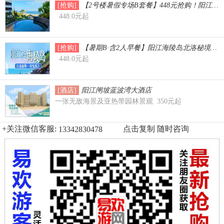
[抢购]
【2号楼暑假专场B套餐】448元抢购！阳江5
448.0元起
[抢购]
【暑期B·含2人早餐】阳江海陵岛北洛秘境洛悦
448.0元起
[酒店]
阳江闸坡蓝波湾大酒店
一张无敌海景及亚热带园林景观 350元起
+关注微信客服:
点击复制 随时咨询