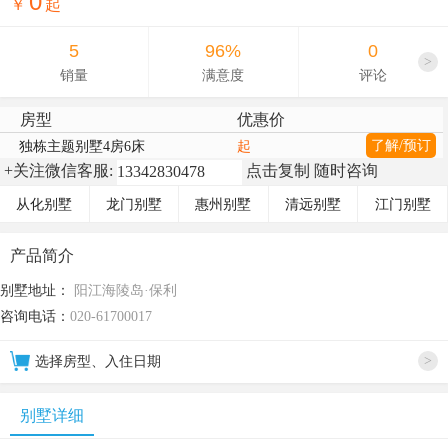
0
￥
起
5
96%
0
>
销量
满意度
评论
房型
优惠价
了解/预订
独栋主题别墅4房6床
起
+关注微信客服:
点击复制 随时咨询
从化别墅
龙门别墅
惠州别墅
清远别墅
江门别墅
产品简介
别墅地址：
阳江海陵岛·保利
咨询电话：
020-61700017
>
选择房型、入住日期
别墅详细