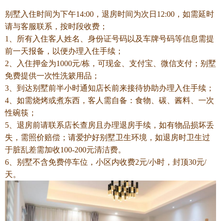
别墅入住时间为下午14:00，退房时间为次日12:00，如需延时
请与客服联系，按时段收费；
1、所有入住客人姓名、身份证号码以及车牌号码等信息需提
前一天报备，以便办理入住手续；
2、入住押金为1000元/栋，可现金、支付宝、微信支付；别墅
免费提供一次性洗簌用品；
3、到达别墅前半小时通知店长前来接待协助办理入住手续；
4、如需烧烤或煮东西，客人需自备：食物、碳、酱料、一次
性碗筷；
5、退房前请联系店长查房且办理退房手续，如有物品损坏丢
失，需照价赔偿；请爱护好别墅卫生环境，如退房时卫生过
于脏乱差需加收100-200元清洁费。
6、别墅不含免费停车位，小区内收费2元/小时，封顶30元/
天。