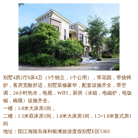
别墅4房2厅6床4卫（3个独立，1个公用），带花园，带烧烤
炉，客房宽敞舒适，别墅装修豪华，配套设施齐全，带空
调，24小时热水，电视，WIFI，厨房（冰箱，电磁炉，电饭
锅，碗碟）设施齐全。
一楼：1.8米大床房1间，
二楼：1.5米双床房1间，1.8米大床房1间，1.5+1.8米复式房1
间
地址：阳江海陵岛保利银滩旅游度假别墅E区5303