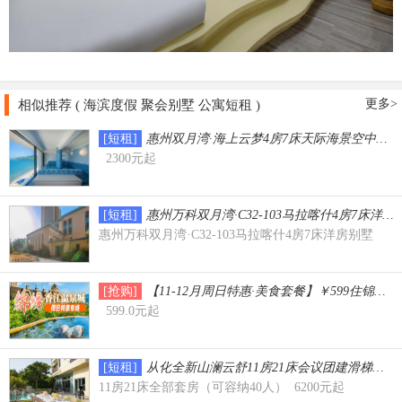
更多>
相似推荐 ( 海滨度假 聚会别墅 公寓短租 )
[短租]
惠州双月湾·海上云梦4房7床天际海景空中叠墅（
2300元起
[短租]
惠州万科双月湾·C32-103马拉喀什4房7床洋房
惠州万科双月湾·C32-103马拉喀什4房7床洋房别墅
[抢购]
【11-12月周日特惠·美食套餐】￥599住
599.0元起
[短租]
从化全新山澜云舒11房21床会议团建滑梯泳
11房21床全部套房（可容纳40人） 6200元起