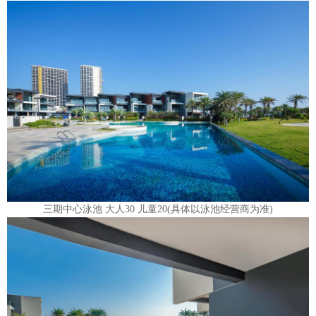
三期中心泳池 大人30 儿童20(具体以泳池经营商为准)