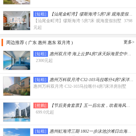
[短租]
【汕尾金町湾】缪斯海湾·5房7床·观海度假别
【汕尾金町湾】缪斯海湾·5房7床·观海度假别墅 3798
元起
更多>
周边推荐 (
)
广东
惠州
惠东
双月湾
[短租]
惠州双月湾·海上云梦4房7床天际海景空中叠墅（
2300元起
[短租]
惠州万科双月湾·C32-103马拉喀什4房7床洋房
惠州万科双月湾·C32-103马拉喀什4房7床洋房别墅
[抢购]
【节后美食套票】五一后出发，吹着海风吃海鲜
699.0元起
[短租]
惠州虹海湾三期·1802一步泳池沙滩日出海景9