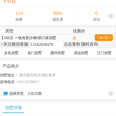
0
￥
起
114
98%
0
>
销量
满意度
评论
房型
优惠价
了解/预订
【1602】一线海景沙滩8房15床别墅
起
+关注微信客服:
点击复制 随时咨询
从化别墅
龙门别墅
惠州别墅
清远别墅
江门别墅
产品简介
别墅地址：
惠州惠东双月湾虹海湾
咨询电话：
020-61700017
>
选择房型、入住日期
别墅详细