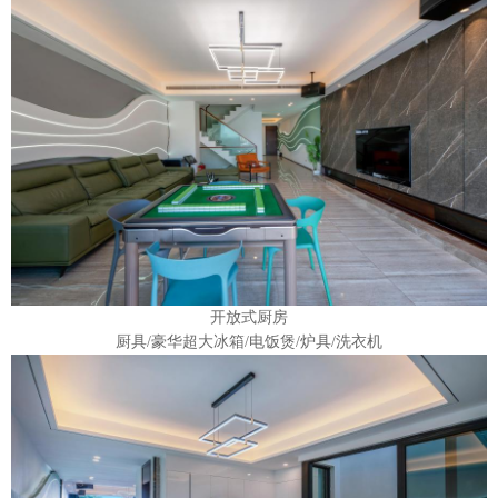
开放式厨房
厨具/豪华超大冰箱/电饭煲/炉具/洗衣机