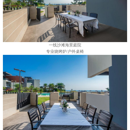
一线沙滩海景庭院
专业烧烤炉/户外桌椅