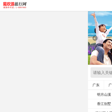
广东
广
明月山溪
香江别墅