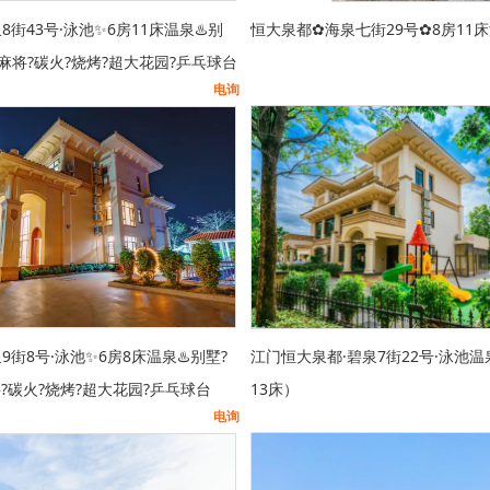
8街43号·泳池✨6房11床温泉♨️别
恒大泉都✿海泉七街29号✿8房11
V?麻将?️碳火?烧烤?超大花园?乒乓球台
电询
9街8号·泳池✨6房8床温泉♨️别墅?
江门恒大泉都·碧泉7街22号·泳池温
将?️碳火?烧烤?超大花园?乒乓球台
13床）
电询