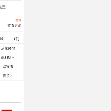
别墅
电询
查看更多
城
江门
从化民宿
保利锦里
巽寮湾
熹乐谷