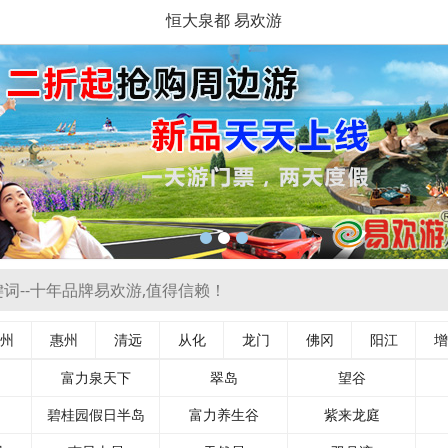
恒大泉都 易欢游
州
惠州
清远
从化
龙门
佛冈
阳江
增
富力泉天下
翠岛
望谷
碧桂园假日半岛
富力养生谷
紫来龙庭