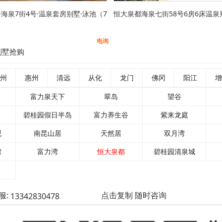
海泉7街4号·温泉套房别墅·泳池（7
恒大泉都海泉七街58号6房6床温泉
电询
别墅抢购
州
惠州
清远
从化
龙门
佛冈
阳江
增
富力泉天下
翠岛
望谷
碧桂园假日半岛
富力养生谷
紫来龙庭
观
南昆山居
天然居
双月湾
湾
富力湾
恒大泉都
碧桂园清泉城
服:
点击复制 随时咨询