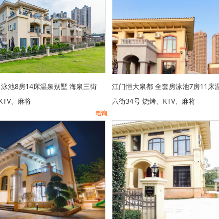
 泳池8房14床温泉别墅 海泉三街
江门恒大泉都 全套房泳池7房11床
、KTV、麻将
六街34号 烧烤、KTV、麻将
电询