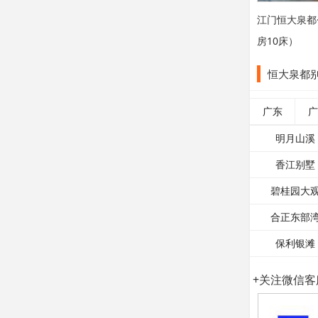
江门恒大泉都·
房10床）
恒大泉都
广东
广
明月山溪
香江别墅
碧桂园大
合正东部
保利银滩
+关注微信客