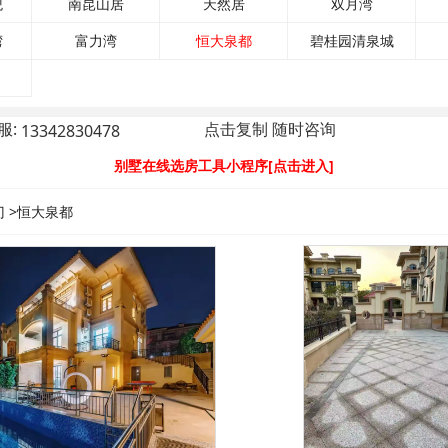
观
南昆山居
天然居
双月湾
湾
富力湾
恒大泉都
碧桂园清泉城
服:
点击复制 随时咨询
别墅在线选房工具小程序[点击进入]
门
>恒大泉都