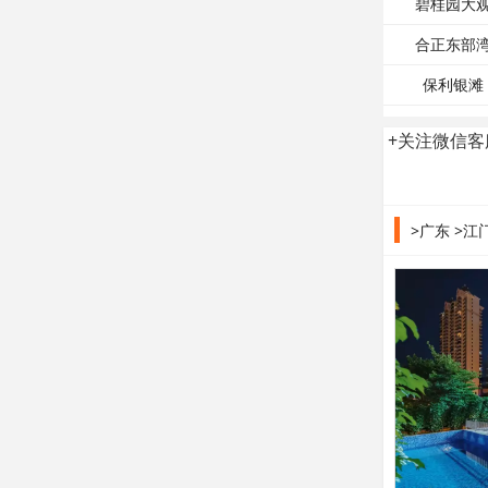
碧桂园大
合正东部
保利银滩
+关注微信客
>广东
>江