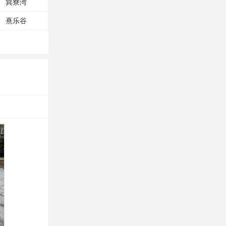
巽寮湾
熹乐谷