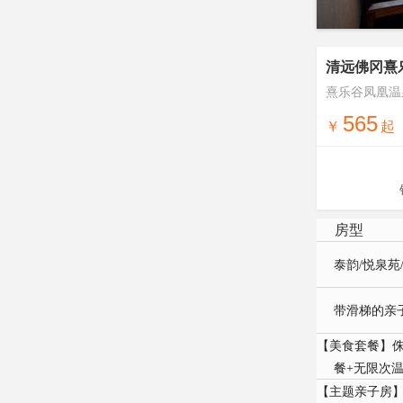
清远佛冈熹
熹乐谷凤凰温
565
￥
起
房型
泰韵/悦泉苑
带滑梯的亲子
【美食套餐】侏
餐+无限次
【主题亲子房】