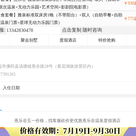
￥
930
无限次温泉+无动力乐园+艺术空间+影剧院电影票）
食套餐】雅泉标准双床房1晚（不带阳台）+双人（自助早餐+自助
￥
775
次温泉门票+星球无动力乐园门票）
服:
点击复制 随时咨询
聚会别墅
度假酒店
特价抢购
远市佛冈县汤塘镇熹谷路28号（黄花湖旅游景区内）
27391265
、入住日期
​熹乐谷五一价格，找客服砍价更优惠
熹乐谷温泉度假酒店