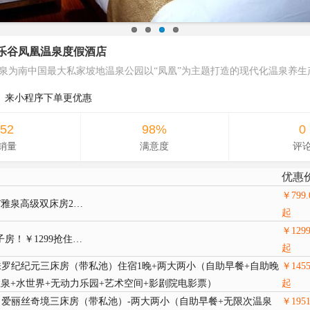
乐谷凤凰温泉度假酒店
泉为南中国最大私家坡地温泉公园以“凤凰”为主题打造的现代化温泉养生
来小程序下单更优惠
52
98%
0
销量
满意度
评
优惠
￥
799.
/雅泉高级双床房2…
起
￥
1299
房！￥1299抢住…
起
罗纪纪元三床房（带私池）住宿1晚+两大两小（自助早餐+自助晚
￥
145
温泉+水世界+无动力乐园+艺术空间+影剧院电影票）
起
爱丽丝奇境三床房（带私池）-两大两小（自助早餐+无限次温泉
￥
195