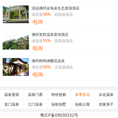
清远佛冈金龟泉生态度假酒店
98%
满意度
四星级酒店
电询
佛冈篁胜温泉度假酒店
95%
满意度
四星级酒店
电询
佛冈鹤鸣洲樱花温泉
98%
满意度
五星级酒店
电询
温泉度假
温泉门票
特价抢购
春季赏花
从化温泉
龙门温泉
江门温泉
短租别墅
短租公寓
农家亲子
粤ICP备09030332号