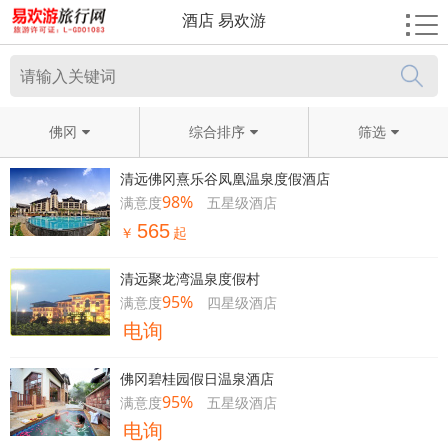
酒店 易欢游
佛冈
综合排序
筛选
清远佛冈熹乐谷凤凰温泉度假酒店
98%
满意度
五星级酒店
565
￥
起
清远聚龙湾温泉度假村
95%
满意度
四星级酒店
电询
佛冈碧桂园假日温泉酒店
95%
满意度
五星级酒店
电询